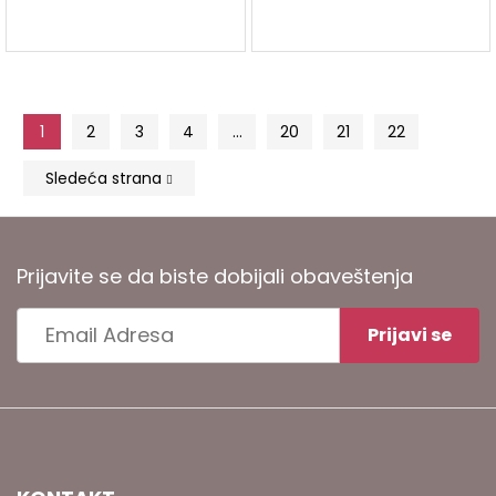
KORPU
1
2
3
4
…
20
21
22
Sledeća strana
Prijavite se da biste dobijali obaveštenja