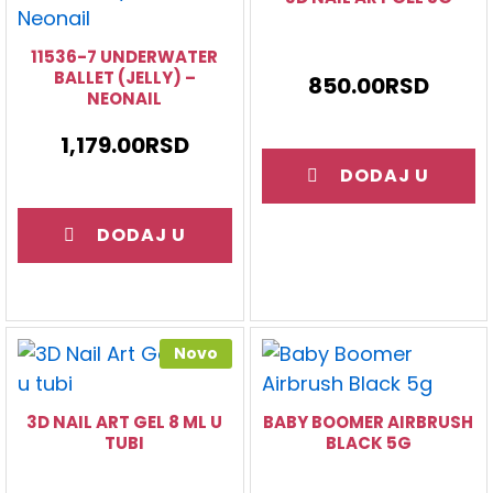
11536-7 UNDERWATER
BALLET (JELLY) –
850.00
RSD
NEONAIL
1,179.00
RSD
DODAJ U
KORPU
DODAJ U
KORPU
Novo
3D NAIL ART GEL 8 ML U
BABY BOOMER AIRBRUSH
TUBI
BLACK 5G