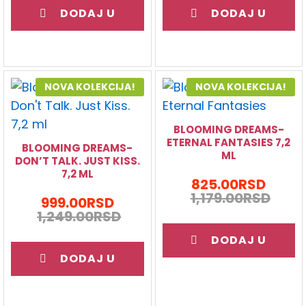
DODAJ U
DODAJ U
KORPU
KORPU
NOVA KOLEKCIJA!
NOVA KOLEKCIJA!
BLOOMING DREAMS-
ETERNAL FANTASIES 7,2
BLOOMING DREAMS-
ML
DON’T TALK. JUST KISS.
7,2 ML
825.00
RSD
1,179.00
RSD
999.00
RSD
1,249.00
RSD
DODAJ U
DODAJ U
KORPU
KORPU