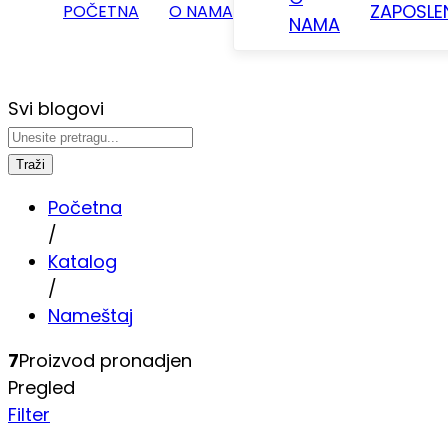
ZAPOSLE
POČETNA
O NAMA
NAMA
Svi blogovi
Traži
Početna
/
Katalog
/
Nameštaj
7
Proizvod pronadjen
Pregled
Filter