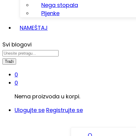
Nega stopala
Pljenke
NAMEŠTAJ
Svi blogovi
Traži
0
0
Nema proizvoda u korpi.
Ulogujte se
Registrujte se
O