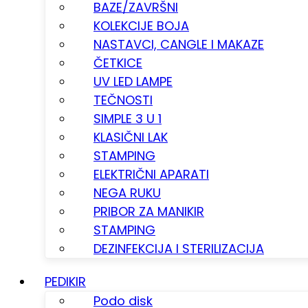
BAZE/ZAVRŠNI
KOLEKCIJE BOJA
NASTAVCI, CANGLE I MAKAZE
ČETKICE
UV LED LAMPE
TEČNOSTI
SIMPLE 3 U 1
KLASIČNI LAK
STAMPING
ELEKTRIČNI APARATI
NEGA RUKU
PRIBOR ZA MANIKIR
STAMPING
DEZINFEKCIJA I STERILIZACIJA
PEDIKIR
Podo disk