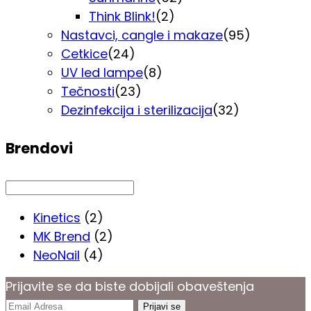
Think Blink!
(2)
Nastavci, cangle i makaze
(95)
Cetkice
(24)
UV led lampe
(8)
Tečnosti
(23)
Dezinfekcija i sterilizacija
(32)
Brendovi
Kinetics
(2)
MK Brend
(2)
NeoNail
(4)
Prijavite se da biste dobijali obaveštenja