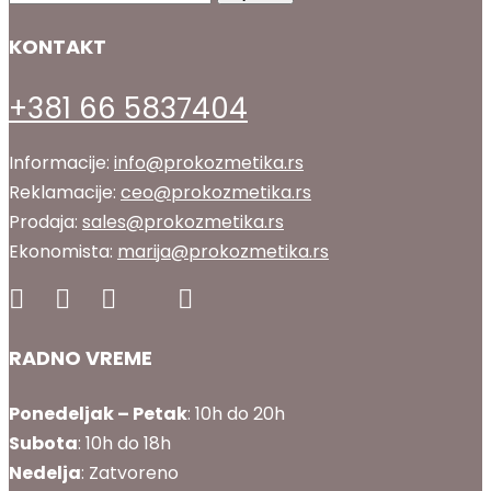
KONTAKT
+381 66 5837404
Informacije:
info@prokozmetika.rs
Reklamacije:
ceo@prokozmetika.rs
Prodaja:
sales@prokozmetika.rs
Ekonomista:
marija@prokozmetika.rs
RADNO VREME
Ponedeljak – Petak
: 10h do 20h
Subota
: 10h do 18h
Nedelja
: Zatvoreno