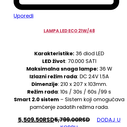
Uporedi
LAMPA LED ECO 21W/48
Karakteristike:
36 diod LED
LED život
: 70.000 SATI
Maksimalna snaga lampe:
36 W
Izlazni režim rada
: DC 24V 1.5A
Dimenzije
: 210 x 207 x 103mm.
Režim rada
: 10s / 30s / 60s /99 s
Smart 2.0 sistem
– Sistem koji omogućava
pamćenje zadatih režima rada.
5,509.50
RSD
5,799.00
RSD
DODAJ U