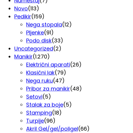
Nameštaj
(7)
Novo
(113)
Pedikir
(159)
Nega stopala
(12)
Pljenke
(91)
Podo disk
(33)
Uncategorized
(2)
Manikir
(1.270)
Električni aparati
(26)
Klasični lak
(79)
Nega ruku
(47)
Pribor za manikir
(48)
Setovi
(5)
Stalak za boje
(5)
Stamping
(18)
Turpije
(96)
Akril Gel/gel/poligel
(66)