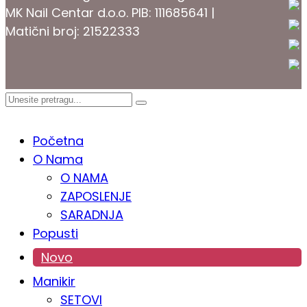
MK Nail Centar d.o.o. PIB: 111685641 |
Matični broj: 21522333
PROKOZMETIKA
Početna
O Nama
O NAMA
ZAPOSLENJE
SARADNJA
Popusti
Novo
Manikir
SETOVI