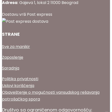
Adresa
: Gajeva 1, lokal 2 11000 Beograd
Dostavu vrši Post express
STRANE
Sve za manikir
Zaposlenje
Saradnja
Politika privatnosti
Uslovi korišćenja
Obaveštenje o mogućnosti vansudskog rešavanja
potrošačkog spora
Društvo sa ograničenom odgovornošću: