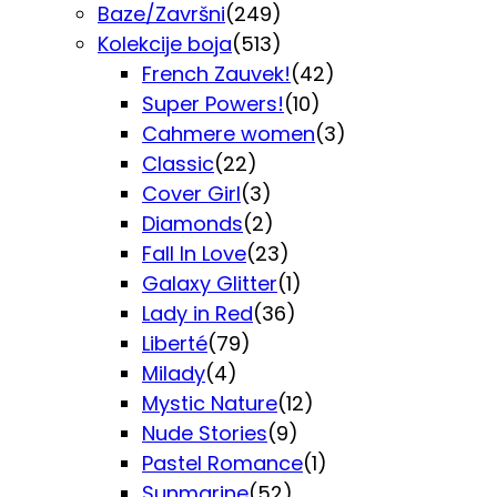
Baze/Završni
(249)
Kolekcije boja
(513)
French Zauvek!
(42)
Super Powers!
(10)
Cahmere women
(3)
Classic
(22)
Cover Girl
(3)
Diamonds
(2)
Fall In Love
(23)
Galaxy Glitter
(1)
Lady in Red
(36)
Liberté
(79)
Milady
(4)
Mystic Nature
(12)
Nude Stories
(9)
Pastel Romance
(1)
Sunmarine
(52)