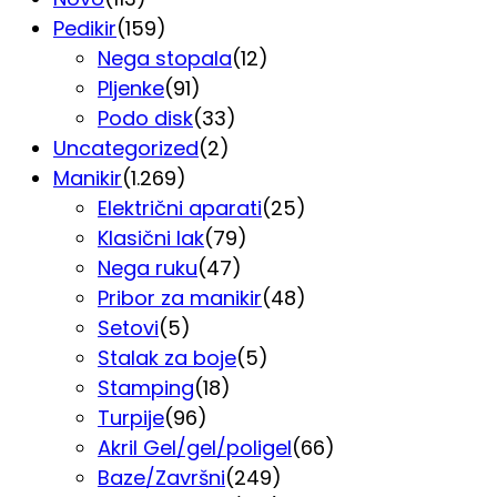
Pedikir
(159)
Nega stopala
(12)
Pljenke
(91)
Podo disk
(33)
Uncategorized
(2)
Manikir
(1.269)
Električni aparati
(25)
Klasični lak
(79)
Nega ruku
(47)
Pribor za manikir
(48)
Setovi
(5)
Stalak za boje
(5)
Stamping
(18)
Turpije
(96)
Akril Gel/gel/poligel
(66)
Baze/Završni
(249)