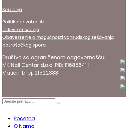
Saradnja
Politika privatnosti
Uslovi korišćenja
Obaveštenje o mogućnosti vansudskog rešavanja
potrošačkog spora
Društvo sa ograničenom odgovornošću:
MK Nail Centar d.o.o. PIB: 111685641 |
Matični broj: 21522333
PROKOZMETIKA
Početna
O Nama