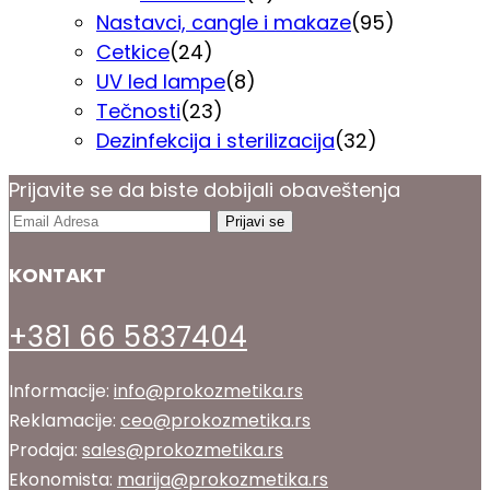
Nastavci, cangle i makaze
(95)
Cetkice
(24)
UV led lampe
(8)
Tečnosti
(23)
Dezinfekcija i sterilizacija
(32)
Prijavite se da biste dobijali obaveštenja
KONTAKT
+381 66 5837404
Informacije:
info@prokozmetika.rs
Reklamacije:
ceo@prokozmetika.rs
Prodaja:
sales@prokozmetika.rs
Ekonomista:
marija@prokozmetika.rs