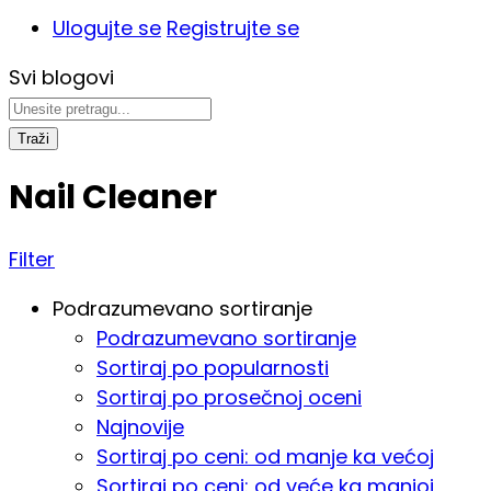
Ulogujte se
Registrujte se
Svi blogovi
Traži
Nail Cleaner
Filter
Podrazumevano sortiranje
Podrazumevano sortiranje
Sortiraj po popularnosti
Sortiraj po prosečnoj oceni
Najnovije
Sortiraj po ceni: od manje ka većoj
Sortiraj po ceni: od veće ka manjoj