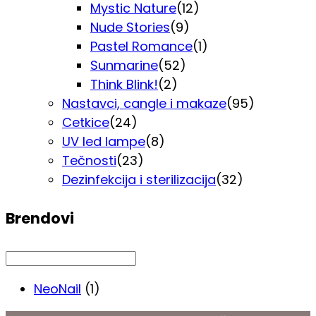
Mystic Nature
(12)
Nude Stories
(9)
Pastel Romance
(1)
Sunmarine
(52)
Think Blink!
(2)
Nastavci, cangle i makaze
(95)
Cetkice
(24)
UV led lampe
(8)
Tečnosti
(23)
Dezinfekcija i sterilizacija
(32)
Brendovi
NeoNail
(1)