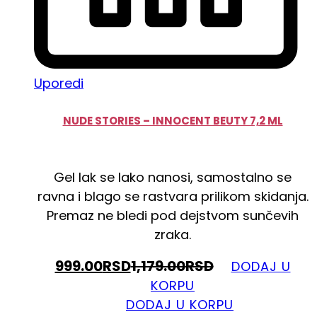
Uporedi
NUDE STORIES – INNOCENT BEUTY 7,2 ML
Gel lak se lako nanosi, samostalno se
ravna i blago se rastvara prilikom skidanja.
Premaz ne bledi pod dejstvom sunčevih
zraka.
999.00
RSD
1,179.00
RSD
DODAJ U
KORPU
DODAJ U KORPU