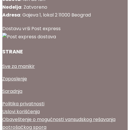
Nedelja
: Zatvoreno
Adresa
: Gajeva 1, lokal 2 11000 Beograd
Dostavu vrši Post express
STRANE
Sve za manikir
Zaposlenje
Saradnja
Politika privatnosti
Uslovi korišćenja
Obaveštenje o mogućnosti vansudskog rešavanja
potrošačkog spora