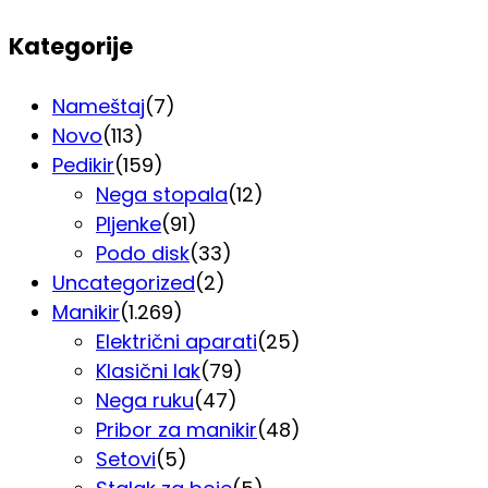
Kategorije
Nameštaj
(7)
Novo
(113)
Pedikir
(159)
Nega stopala
(12)
Pljenke
(91)
Podo disk
(33)
Uncategorized
(2)
Manikir
(1.269)
Električni aparati
(25)
Klasični lak
(79)
Nega ruku
(47)
Pribor za manikir
(48)
Setovi
(5)