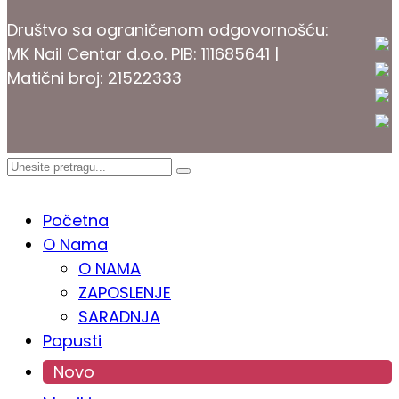
Društvo sa ograničenom odgovornošću:
MK Nail Centar d.o.o. PIB: 111685641 |
Matični broj: 21522333
PROKOZMETIKA
Početna
O Nama
O NAMA
ZAPOSLENJE
SARADNJA
Popusti
Novo