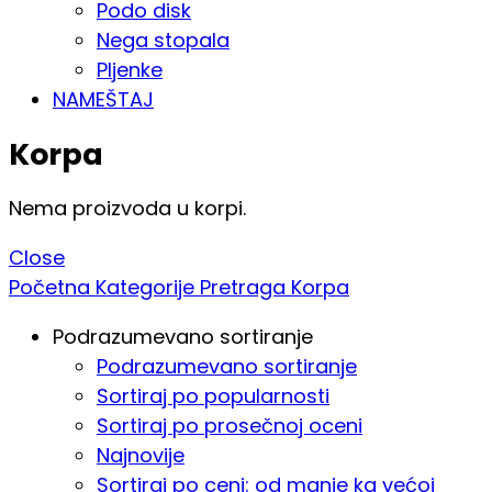
Podo disk
Nega stopala
Pljenke
NAMEŠTAJ
Korpa
Nema proizvoda u korpi.
Close
Početna
Kategorije
Pretraga
Korpa
Podrazumevano sortiranje
Podrazumevano sortiranje
Sortiraj po popularnosti
Sortiraj po prosečnoj oceni
Najnovije
Sortiraj po ceni: od manje ka većoj