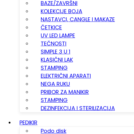
BAZE/ZAVRŠNI
KOLEKCIJE BOJA
NASTAVCI, CANGLE I MAKAZE
ČETKICE
UV LED LAMPE
TEČNOSTI
SIMPLE 3 U 1
KLASIČNI LAK
STAMPING
ELEKTRIČNI APARATI
NEGA RUKU
PRIBOR ZA MANIKIR
STAMPING
DEZINFEKCIJA I STERILIZACIJA
PEDIKIR
Podo disk