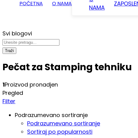
ZAPOSLE
POČETNA
O NAMA
NAMA
Svi blogovi
Traži
Pečat za Stamping tehniku
1
Proizvod pronadjen
Pregled
Filter
Podrazumevano sortiranje
Podrazumevano sortiranje
Sortiraj po popularnosti