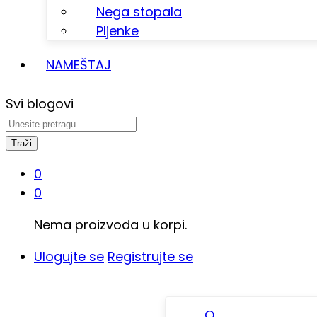
Nega stopala
Pljenke
NAMEŠTAJ
Svi blogovi
Traži
0
0
Nema proizvoda u korpi.
Ulogujte se
Registrujte se
O