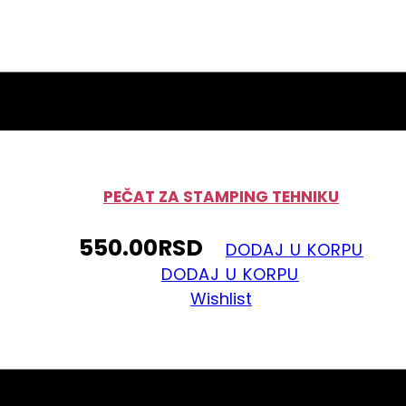
PEČAT ZA STAMPING TEHNIKU
550.00
RSD
DODAJ U KORPU
DODAJ U KORPU
Wishlist