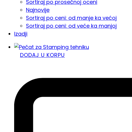
Sortiraj po prosečnoj oceni
Najnovije
Sortiraj po ceni: od manje ka većoj
Sortiraj po ceni: od veće ka manjoj
Izadji
DODAJ U KORPU