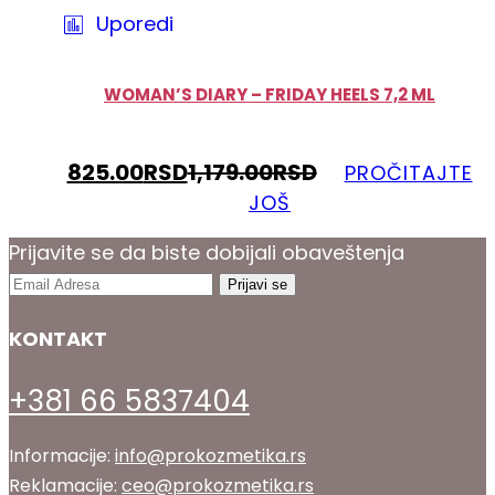
Uporedi
WOMAN’S DIARY – FRIDAY HEELS 7,2 ML
825.00
RSD
1,179.00
RSD
PROČITAJTE
JOŠ
Prijavite se da biste dobijali obaveštenja
KONTAKT
+381 66 5837404
Informacije:
info@prokozmetika.rs
Reklamacije:
ceo@prokozmetika.rs