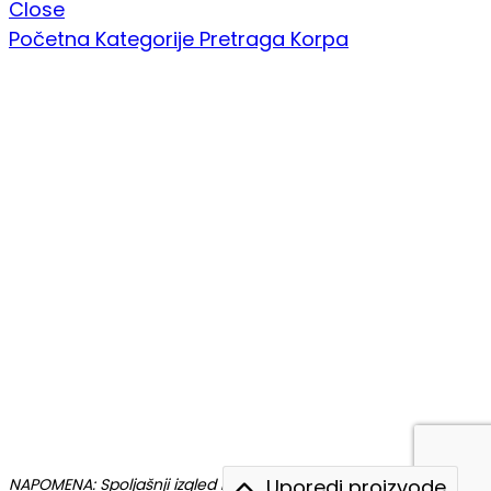
Close
Početna
Kategorije
Pretraga
Korpa
NAPOMENA: Spoljašnji izgled robe može se malo razlikovati od
Uporedi proizvode