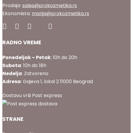
Prodaja:
sales@prokozmetika.rs
Ekonomista:
marija@prokozmetika.rs
RADNO VREME
Ponedeljak – Petak
: 10h do 20h
Subota
: 10h do 18h
Nedelja
: Zatvoreno
Adresa
: Gajeva 1, lokal 2 11000 Beograd
Dostavu vrši Post express
STRANE