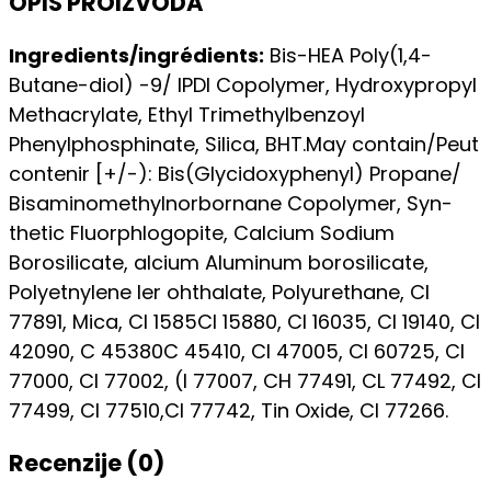
OPIS PROIZVODA
Ingredients/ingrédients:
Bis-HEA Poly(1,4-
Butane-diol) -9/ IPDI Copolymer, Hydroxypropyl
Methacrylate, Ethyl Trimethylbenzoyl
Phenylphosphinate, Silica, BHT.May contain/Peut
contenir [+/-): Bis(Glycidoxyphenyl) Propane/
Bisaminomethylnorbornane Copolymer, Syn-
thetic Fluorphlogopite, Calcium Sodium
Borosilicate, alcium Aluminum borosilicate,
Polyetnylene ler ohthalate, Polyurethane, Cl
77891, Mica, Cl 1585Cl 15880, Cl 16035, Cl 19140, CI
42090, C 45380C 45410, CI 47005, Cl 60725, CI
77000, CI 77002, (l 77007, CH 77491, CL 77492, Cl
77499, Cl 77510,Cl 77742, Tin Oxide, Cl 77266.
Recenzije (0)