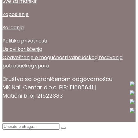
Sve za manikir
Zaposlenje
Saradnja
Politika privatnosti
Uslovi korišćenja
Obaveštenje o mogućnosti vansudskog rešavanja
potrošačkog spora
Društvo sa ograničenom odgovornošću:
MK Nail Centar d.o.o. PIB: 111685641 |
Matični broj: 21522333
PROKOZMETIKA