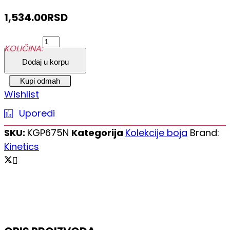
1,534.00
RSD
Kinetics
KOLIČINA:
Gel
Dodaj u korpu
Lak
za
Kupi odmah
Wishlist
nokte
15
Uporedi
ml
SKU:
KGP675N
Kategorija
Kolekcije boja
Brand:
Soft
Kinetics
#675
quantity