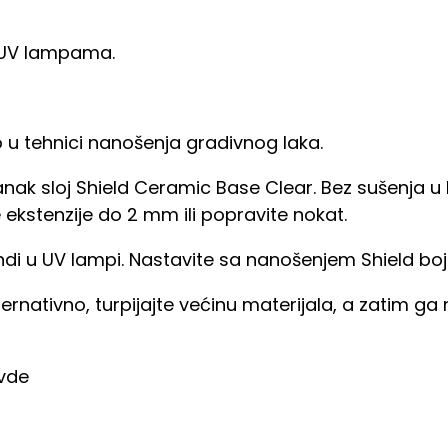
i UV lampama.
 u tehnici nanošenja gradivnog laka.
anak sloj Shield Ceramic Base Clear. Bez sušenja u
e ekstenzije do 2 mm ili popravite nokat.
ekundi u UV lampi. Nastavite sa nanošenjem Shield bo
lternativno, turpijajte većinu materijala, a zatim 
ovde