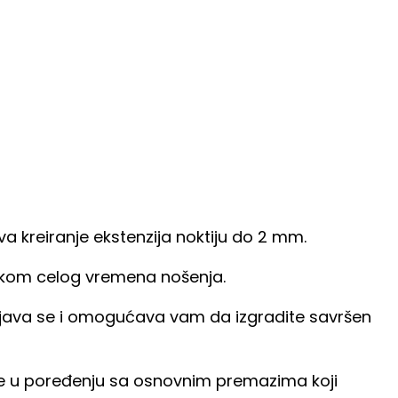
kreiranje ekstenzija noktiju do 2 mm.
 tokom celog vremena nošenja.
avnjava se i omogućava vam da izgradite savršen
ože u poređenju sa osnovnim premazima koji