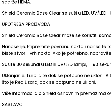
sadrže HEMA.
Shield Ceramic Base Clear se suši u LED, UV/LED 
UPOTREBA PROIZVODA
Shield Ceramic Base Clear može se koristiti samo
Nanošenje. Pripremite površinu nokta i nanesite t
biste stvorili vrh nokta. Ako je potrebno, napravit
Sušite 30 sekundi u LED ili UV/LED lampi, ili 90 s
Uklanjanje. Turpijajte dok se potpuno ne ukloni. A
što je Red Lizard, dok se potpuno ne ukloni.
Više informacija o Shield osnovnim premazima 
SASTAVCI