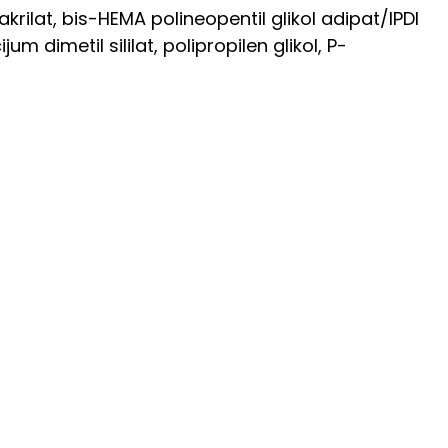
akrilat, bis-HEMA polineopentil glikol adipat/IPDI
jum dimetil sililat, polipropilen glikol, P-