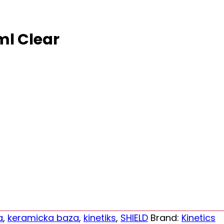
ml Clear
a
,
keramicka baza
,
kinetiks
,
SHIELD
Brand:
Kinetics