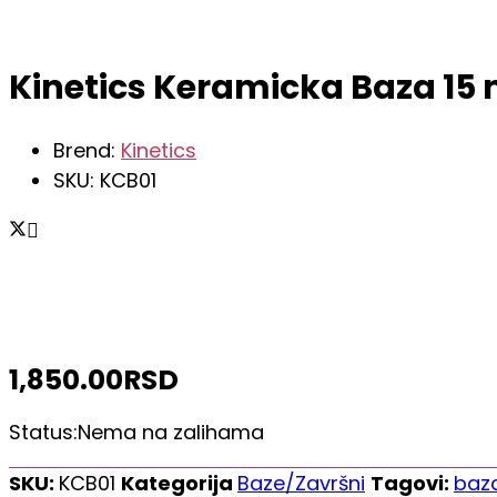
Kinetics Keramicka Baza 15 
Brend:
Kinetics
SKU:
KCB01
1,850.00
RSD
Status:
Nema na zalihama
SKU:
KCB01
Kategorija
Baze/Završni
Tagovi:
baz