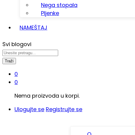
Nega stopala
Pljenke
NAMEŠTAJ
Svi blogovi
Traži
0
0
Nema proizvoda u korpi.
Ulogujte se
Registrujte se
O