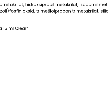
nil akrilat, hidroksipropil metakrilat, izobornil met
oil)fosfin oksid, trimetilolpropan trimetakrilat, silici
a 15 ml Clear”