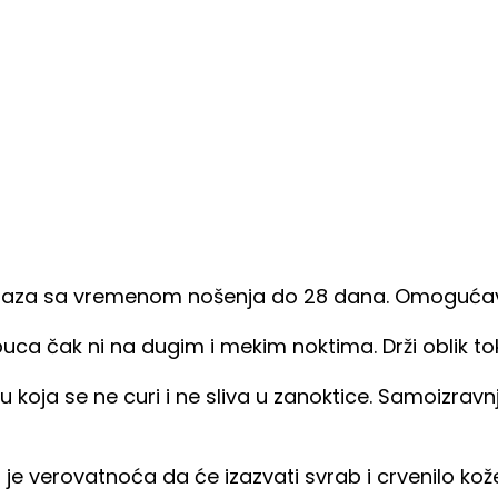
 baza sa vremenom nošenja do 28 dana. Omogućava 
 puca čak ni na dugim i mekim noktima. Drži oblik
u koja se ne curi i ne sliva u zanoktice. Samoizr
 je verovatnoća da će izazvati svrab i crvenilo k