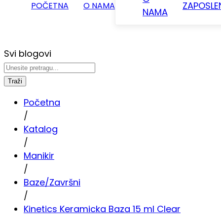
ZAPOSLE
POČETNA
O NAMA
NAMA
Svi blogovi
Traži
Početna
/
Katalog
/
Manikir
/
Baze/Završni
/
Kinetics Keramicka Baza 15 ml Clear