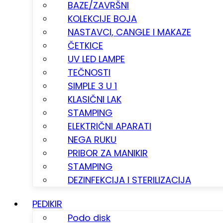
BAZE/ZAVRŠNI
KOLEKCIJE BOJA
NASTAVCI, CANGLE I MAKAZE
ČETKICE
UV LED LAMPE
TEČNOSTI
SIMPLE 3 U 1
KLASIČNI LAK
STAMPING
ELEKTRIČNI APARATI
NEGA RUKU
PRIBOR ZA MANIKIR
STAMPING
DEZINFEKCIJA I STERILIZACIJA
PEDIKIR
Podo disk