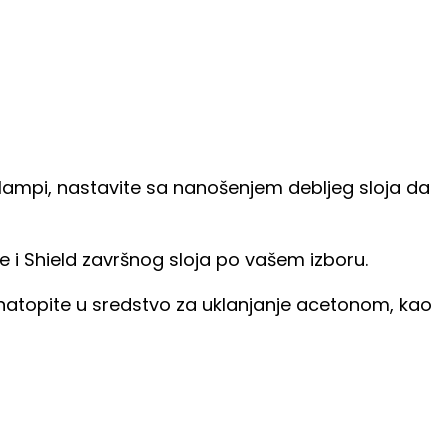
 lampi, nastavite sa nanošenjem debljeg sloja da
je i Shield završnog sloja po vašem izboru.
ga natopite u sredstvo za uklanjanje acetonom, kao