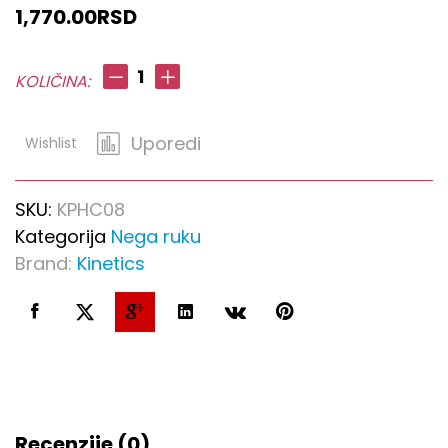
1,770.00
RSD
Kinetics
KOLIČINA:
krema
sa
Uporedi
Wishlist
efektom
liftinga
150ml
SKU:
KPHC08
quantity
Kategorija
Nega ruku
Brand:
Kinetics
Recenzije (0)