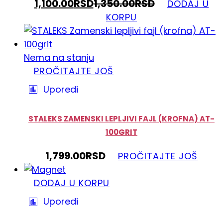
1,100.00
RSD
1,350.00
RSD
DODAJ U
KORPU
Nema na stanju
PROČITAJTE JOŠ
Uporedi
STALEKS ZAMENSKI LEPLJIVI FAJL (KROFNA) AT-
100GRIT
1,799.00
RSD
PROČITAJTE JOŠ
DODAJ U KORPU
Uporedi