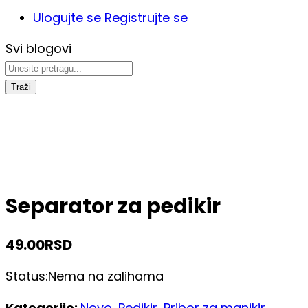
Ulogujte se
Registrujte se
Svi blogovi
Traži
Separator za pedikir
49.00
RSD
Status:
Nema na zalihama
Kategorije:
Novo
,
Pedikir
,
Pribor za manikir
,