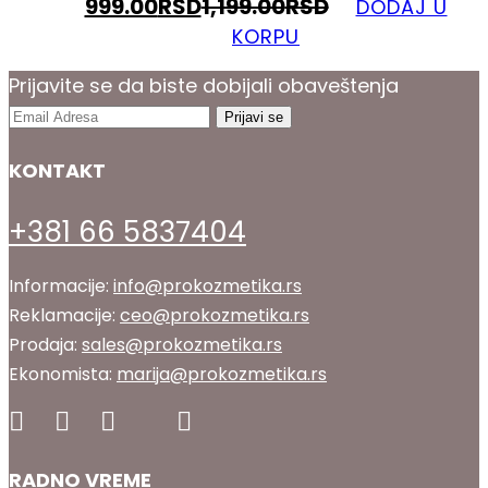
999.00
RSD
1,199.00
RSD
DODAJ U
KORPU
Prijavite se da biste dobijali obaveštenja
KONTAKT
+381 66 5837404
Informacije:
info@prokozmetika.rs
Reklamacije:
ceo@prokozmetika.rs
Prodaja:
sales@prokozmetika.rs
Ekonomista:
marija@prokozmetika.rs
RADNO VREME