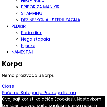
NEGA RUKU
PRIBOR ZA MANIKIR
STAMPING
DEZINFEKCIJA I STERILIZACIJA
PEDIKIR
Podo disk
Nega stopala
Pljenke
NAMEŠTAJ
Korpa
Nema proizvoda u korpi.
Close
Početna
Kategorije
Pretraga
Korpa
Ovaj sajt koristi kolačiće (cookies). Nastavkom
korišćenja ovog sajta saglasni ste sa našom