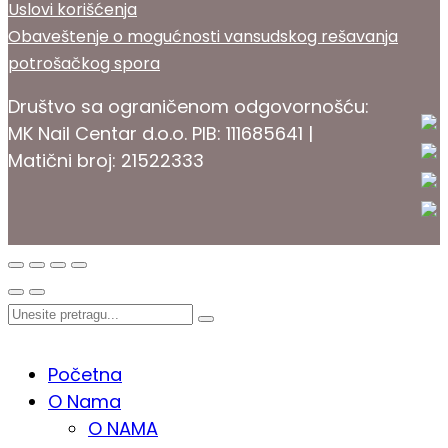
Uslovi korišćenja
Obaveštenje o mogućnosti vansudskog rešavanja
potrošačkog spora
Društvo sa ograničenom odgovornošću:
MK Nail Centar d.o.o. PIB: 111685641 |
Matični broj: 21522333
PROKOZMETIKA
Početna
O Nama
O NAMA