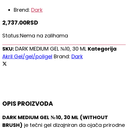
Brend:
Dark
2,737.00
RSD
Status:
Nema na zalihama
SKU:
DARK MEDIUM GEL №10, 30 ML
Kategorija
Akril Gel/gel/poligel
Brand:
Dark
OPIS PROIZVODA
DARK MEDIUM GEL №10, 30 ML (WITHOUT
BRUSH)
je tečni gel dizajniran da ojača prirodne