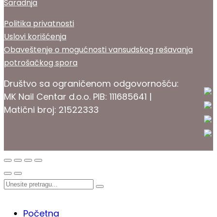
Saradnja
Politika privatnosti
Uslovi korišćenja
Obaveštenje o mogućnosti vansudskog rešavanja
potrošačkog spora
Društvo sa ograničenom odgovornošću:
MK Nail Centar d.o.o. PIB: 111685641 |
Matični broj: 21522333
PROKOZMETIKA
Početna