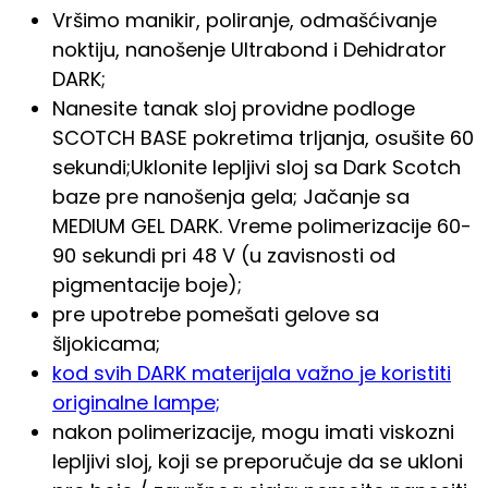
Vršimo manikir, poliranje, odmašćivanje
noktiju, nanošenje Ultrabond i Dehidrator
DARK;
Nanesite tanak sloj providne podloge
SCOTCH BASE pokretima trljanja, osušite 60
sekundi;Uklonite lepljivi sloj sa Dark Scotch
baze pre nanošenja gela; Jačanje sa
MEDIUM GEL DARK. Vreme polimerizacije 60-
90 sekundi pri 48 V (u zavisnosti od
pigmentacije boje);
pre upotrebe pomešati gelove sa
šljokicama;
kod svih DARK materijala važno je koristiti
originalne lampe;
nakon polimerizacije, mogu imati viskozni
lepljivi sloj, koji se preporučuje da se ukloni