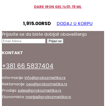
DARK IRON GEL №01, 15 ML
1,915.00
RSD
DODAJ U KORPU
Prijavite se da biste dobijali obaveštenja
KONTAKT
+381 66 5837404
Informacije:
info@prokozmetika.rs
Reklamacije:
ceo@prokozmetika.rs
Prodaja:
sales@prokozmetika.rs
Ekonomista:
marija@prokozmetika.rs