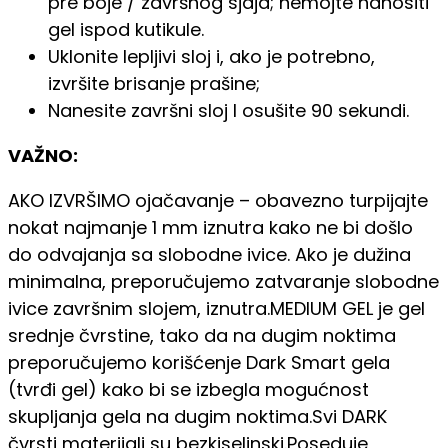
pre boje / završnog sjaja; nemojte nanositi
gel ispod kutikule.
Uklonite lepljivi sloj i, ako je potrebno,
izvršite brisanje prašine;
Nanesite završni sloj I osušite 90 sekundi.
VAŽNO:
AKO IZVRŠIMO ojačavanje – obavezno turpijajte
nokat najmanje 1 mm iznutra kako ne bi došlo
do odvajanja sa slobodne ivice. Ako je dužina
minimalna, preporučujemo zatvaranje slobodne
ivice završnim slojem, iznutra.MEDIUM GEL je gel
srednje čvrstine, tako da na dugim noktima
preporučujemo korišćenje Dark Smart gela
(tvrđi gel) kako bi se izbegla mogućnost
skupljanja gela na dugim noktima.Svi DARK
čvrsti materijali su bezkiselinski.Poseduje