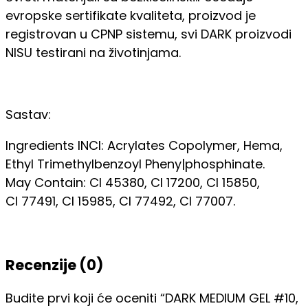
evropske sertifikate kvaliteta, proizvod je
registrovan u CPNP sistemu, svi DARK proizvodi
NISU testirani na životinjama.
Sastav:
Ingredients INCI: Acrylates Copolymer, Hema,
Ethyl Trimethylbenzoyl Pheny|phosphinate.
May Contain: CI 45380, Cl 17200, Cl 15850,
CI 77491, Cl 15985, Cl 77492, CI 77007.
Recenzije (0)
Budite prvi koji će oceniti “DARK MEDIUM GEL #10,