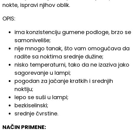
nokte, ispravi njihov oblik.
OPIS:
ima konzistenciju gumene podloge, brzo se
samoniveliše;
nije mnogo tanak, što vam omogućava da
radite sa noktima srednje dužine;
nisko temperaturni, tako da ne izaziva jako
sagorevanje u lampi;
pogodan za jačanje kratkih i srednjih
noktiju;
lepo se suši u lampi;
bezkiselinski;
srednje čvrstine.
NAČIN PRIMENE: