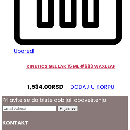
Uporedi
KINETICS GEL LAK 15 ML #683 WAXLEAF
1,534.00
RSD
DODAJ U KORPU
Prijavite se da biste dobijali obaveštenja
KONTAKT