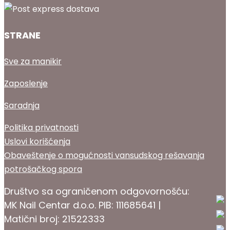
STRANE
Sve za manikir
Zaposlenje
Saradnja
Politika privatnosti
Uslovi korišćenja
Obaveštenje o mogućnosti vansudskog rešavanja
potrošačkog spora
Društvo sa ograničenom odgovornošću:
MK Nail Centar d.o.o. PIB: 111685641 |
Matični broj: 21522333