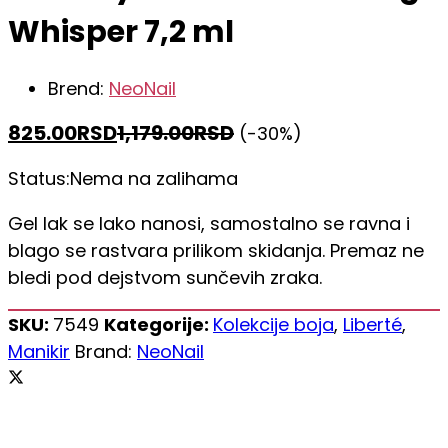
Whisper 7,2 ml
Brend:
NeoNail
825.00
RSD
1,179.00
RSD
(-30%)
Status:
Nema na zalihama
Gel lak se lako nanosi, samostalno se ravna i
blago se rastvara prilikom skidanja. Premaz ne
bledi pod dejstvom sunčevih zraka.
SKU:
7549
Kategorije:
Kolekcije boja
,
Liberté
,
Manikir
Brand:
NeoNail