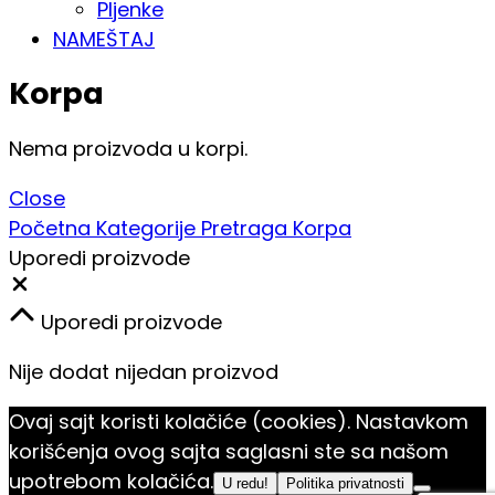
Pljenke
NAMEŠTAJ
Korpa
Nema proizvoda u korpi.
Close
Početna
Kategorije
Pretraga
Korpa
Uporedi proizvode
Close
Uporedi proizvode
Nije dodat nijedan proizvod
Ovaj sajt koristi kolačiće (cookies). Nastavkom
korišćenja ovog sajta saglasni ste sa našom
upotrebom kolačića.
U redu!
Politika privatnosti