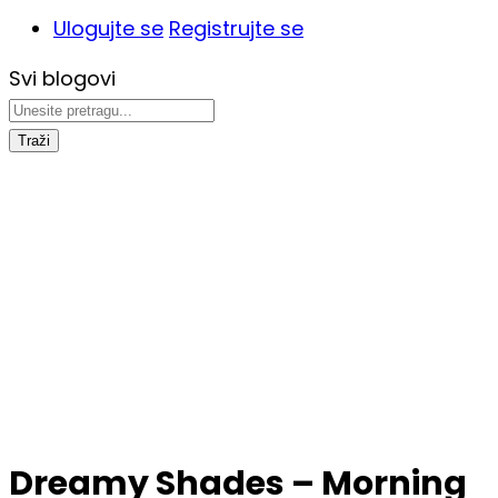
Ulogujte se
Registrujte se
Svi blogovi
Traži
Dreamy Shades – Morning