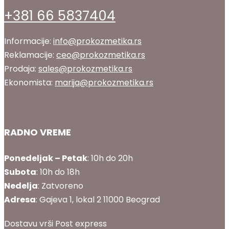
+381 66 5837404
Informacije:
info@prokozmetika.rs
Reklamacije:
ceo@prokozmetika.rs
Prodaja:
sales@prokozmetika.rs
Ekonomista:
marija@prokozmetika.rs
RADNO VREME
Ponedeljak – Petak
: 10h do 20h
Subota
: 10h do 18h
Nedelja
: Zatvoreno
Adresa
: Gajeva 1, lokal 2 11000 Beograd
Dostavu vrši Post express