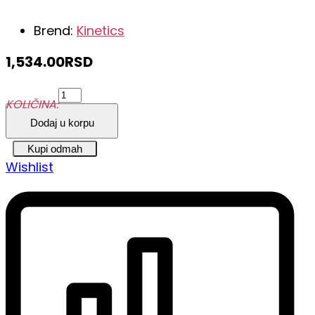
Brend:
Kinetics
1,534.00
RSD
Kinetics
KOLIČINA:
Gel
Dodaj u korpu
Lak
za
Kupi odmah
Wishlist
nokte
15
ml
Fresh
Start
#493
quantity