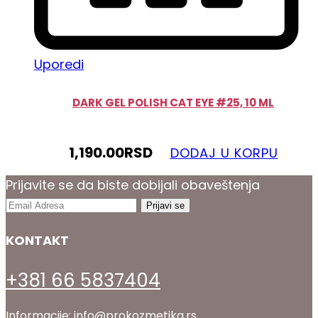
Uporedi
DARK GEL POLISH CAT EYE #25, 10 ML
1,190.00
RSD
DODAJ U KORPU
Prijavite se da biste dobijali obaveštenja
KONTAKT
+381 66 5837404
Informacije:
info@prokozmetika.rs