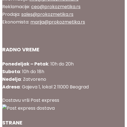
Reklamacije:
ceo@prokozmetika.rs
Prodaja:
sales@prokozmetika.rs
Ekonomista:
marija@prokozmetika.rs
RADNO VREME
Ponedeljak – Petak
: 10h do 20h
Subota
: 10h do 18h
Nedelja
: Zatvoreno
Adresa
: Gajeva 1, lokal 2 11000 Beograd
Dostavu vrši Post express
STRANE