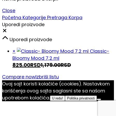
Close
Početna
Kategorije
Pretraga
Korpa
Uporedi proizvode
Close
Uporedi proizvode
×
Classic-
Bloomy Mood 7,2 ml
825.00
RSD
1,179.00
RSD
Compare now
Izbriši listu
Ovaj sajt koristi kolačiće (cookies). Nastavkom
korišćenja ovog sajta saglasni ste sa našom
upotrebom kolačića.
U redu!
Politika privatnosti