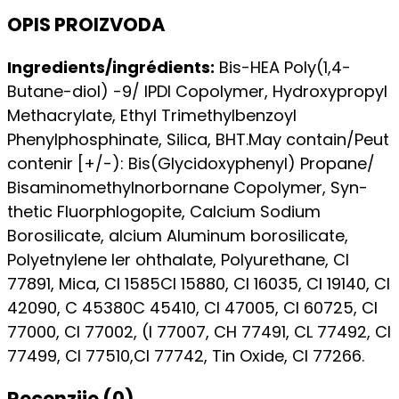
OPIS PROIZVODA
Ingredients/ingrédients:
Bis-HEA Poly(1,4-
Butane-diol) -9/ IPDI Copolymer, Hydroxypropyl
Methacrylate, Ethyl Trimethylbenzoyl
Phenylphosphinate, Silica, BHT.May contain/Peut
contenir [+/-): Bis(Glycidoxyphenyl) Propane/
Bisaminomethylnorbornane Copolymer, Syn-
thetic Fluorphlogopite, Calcium Sodium
Borosilicate, alcium Aluminum borosilicate,
Polyetnylene ler ohthalate, Polyurethane, Cl
77891, Mica, Cl 1585Cl 15880, Cl 16035, Cl 19140, CI
42090, C 45380C 45410, CI 47005, Cl 60725, CI
77000, CI 77002, (l 77007, CH 77491, CL 77492, Cl
77499, Cl 77510,Cl 77742, Tin Oxide, Cl 77266.
Recenzije (0)