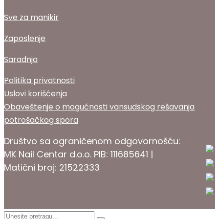
Sve za manikir
Zaposlenje
Saradnja
Politika privatnosti
Uslovi korišćenja
Obaveštenje o mogućnosti vansudskog rešavanja
potrošačkog spora
Društvo sa ograničenom odgovornošću:
MK Nail Centar d.o.o. PIB: 111685641 |
Matični broj: 21522333