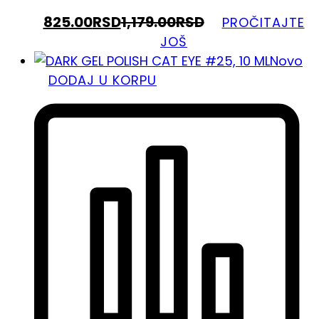
825.00
RSD
1,179.00
RSD
PROČITAJTE
JOŠ
Novo
DODAJ U KORPU