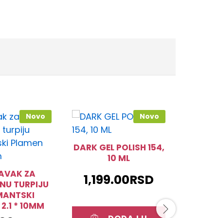
Novo
Novo
DARK GEL POLISH 154,
KINETI
10 ML
ML #
AVAK ZA
1,199.00
RSD
1,5
ČNU TURPIJU
MANTSKI
2.1 * 10MM