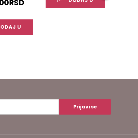
DODAJ U
00
RSD
KORPU
ODAJ U
ORPU