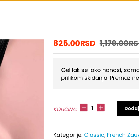
825.00
RSD
1,179.00
RS
Gel lak se lako nanosi, sam
prilikom skidanja. Premaz n
Milady–
Dodaj
KOLIČINA:
Natural
Beauty
7,2
Kategorije:
Classic
,
French Zau
ml