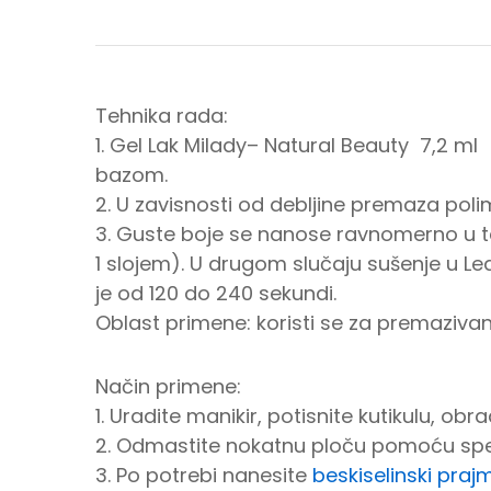
Tehnika rada:
1. Gel Lak Milady– Natural Beauty 7,2 ml
bazom.
2. U zavisnosti od debljine premaza polime
3. Guste boje se nanose ravnomerno u ta
1 slojem). U drugom slučaju sušenje u L
je od 120 do 240 sekundi.
Oblast primene: koristi se za premazivanj
Način primene:
1. Uradite manikir, potisnite kutikulu, o
2. Odmastite nokatnu ploču pomoću spe
3. Po potrebi nanesite
beskiselinski praj