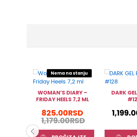
Nema na stanju
WOMAN’S DIARY –
DARK GEL
FRIDAY HEELS 7,2 ML
#1
825.00
RSD
1,199.
1,179.00
RSD