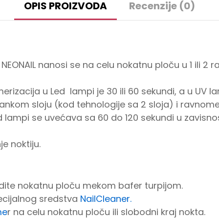
OPIS PROIZVODA
Recenzije (0)
 NEONAIL nanosi se na celu nokatnu ploču u 1 ili 2 
rizacija u Led lampi je 30 ili 60 sekundi, a u UV la
nkom sloju (kod tehnologije sa 2 sloja) i ravnome
ed lampi se uvećava sa 60 do 120 sekundi u zavisn
e noktiju.
bradite nokatnu ploču mekom bafer turpijom.
cijalnog sredstva
NailCleaner.
me
r na celu nokatnu ploču ili slobodni kraj nokta.