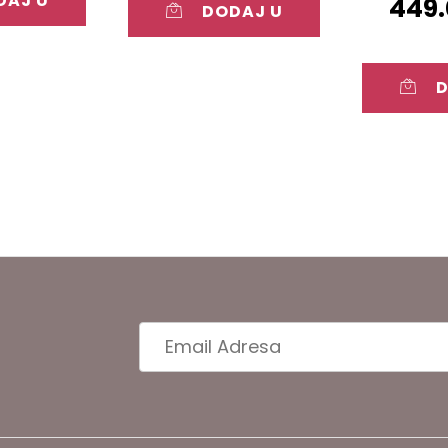
DAJ U
449.
DODAJ U
PU
KORPU
D
K