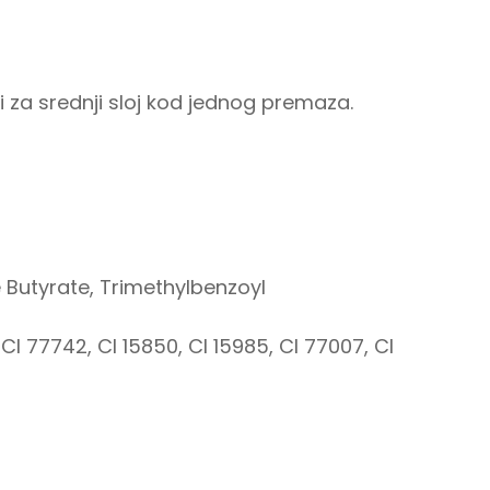
i za srednji sloj kod jednog premaza.
 Butyrate, Trimethylbenzoyl
 CI 77742, CI 15850, CI 15985, CI 77007, CI