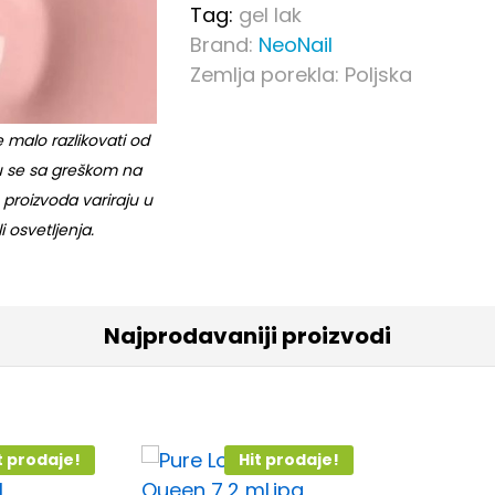
Tag:
gel lak
quantity
Brand:
NeoNail
Zemlja porekla: Poljska
 malo razlikovati od
ju se sa greškom na
 proizvoda variraju u
i osvetljenja.
Najprodavaniji proizvodi
t prodaje!
Hit prodaje!