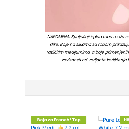
NAPOMENA: Spoljašnji izgled robe može se
slike. Boje na slikama sa robom prikazu
različitim medijumima, a boje primenjenih
zavisnosti od varijante korišćenja il
Boja za French! Top
Hi
10