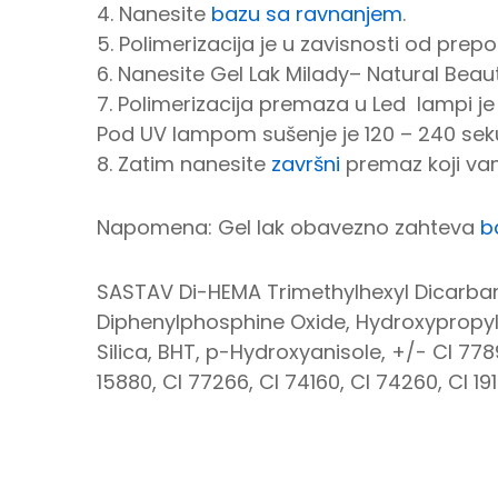
4. Nanesite
bazu sa ravnanjem
.
5. Polimerizacija je u zavisnosti od prepo
6. Nanesite Gel Lak Milady– Natural Bea
7. Polimerizacija premaza u Led lampi je
Pod UV lampom sušenje je 120 – 240 sek
8. Zatim nanesite
završni
premaz koji vam
Napomena: Gel lak obavezno zahteva
b
SASTAV Di-HEMA Trimethylhexyl Dicarbama
Diphenylphosphine Oxide, Hydroxypropyl
Silica, BHT, p-Hydroxyanisole, +/- CI 7789
15880, CI 77266, CI 74160, CI 74260, CI 191