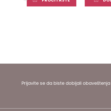
PROČITAJTE
DO
JOŠ
KOR
Prijavite se da biste dobijali obaveštenja