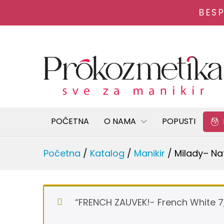
BES
Milady– Natural Beauty 7,2 
OPIS PROIZVODA
Recenzije 
POČETNA
O NAMA
POPUSTI
Početna
/
Katalog
/
Manikir
/
Milady– Na
“FRENCH ZAUVEK!- French White 7