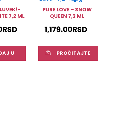
AUVEK!-
PURE LOVE – SNOW
TE 7,2 ML
QUEEN 7,2 ML
0
RSD
1,179.00
RSD
DAJ U
PROČITAJTE
PU
JOŠ