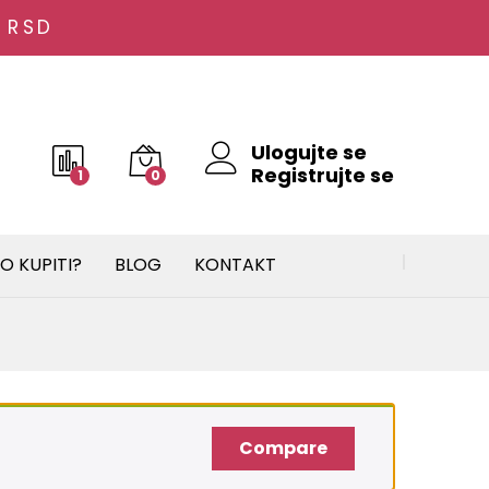
825.00
RSD
Dodaj u korpu
 RSD
1,179.00
RSD
Ulogujte se
Registrujte se
1
0
O KUPITI?
BLOG
KONTAKT
Compare