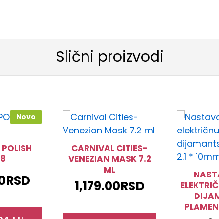
Slični proizvodi
Novo
 POLISH
CARNIVAL CITIES-
28
VENEZIAN MASK 7.2
ML
NAST
00
RSD
1,179.00
RSD
ELEKTRI
DIJA
PLAMEN 