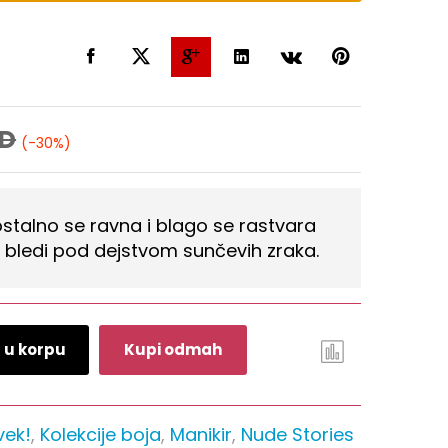
D
(-30%)
ostalno se ravna i blago se rastvara
e bledi pod dejstvom sunčevih zraka.
 u korpu
Kupi odmah
vek!
,
Kolekcije boja
,
Manikir
,
Nude Stories