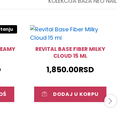
KOLEKCIJA BAZA NEO NAIL
tanju
NN E
REAMY
REVITAL BASE FIBER MILKY
CLOUD 15 ML
D
1,850.00
RSD
OŠ
DODAJ U KORPU