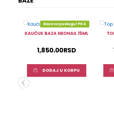
BAZE
Baza za podlogu! PH 4
KAUČUK BAZA NEONAIL 15ML
TO
1,850.00
RSD
DODAJ U KORPU