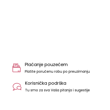
Plaćanje pouzećem
Platite poručenu robu po preuzimanju
Korisnička podrška
Tu smo za sva Vaša pitanja i sugestije