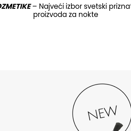
OZMETIKE
– Najveći izbor svetski prizn
proizvoda za nokte