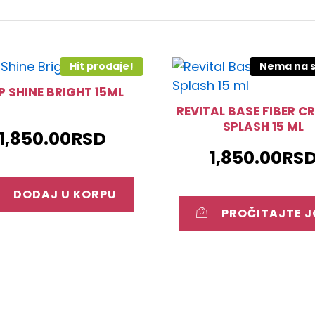
Hit prodaje!
Nema na s
P SHINE BRIGHT 15ML
REVITAL BASE FIBER C
SPLASH 15 ML
1,850.00
RSD
1,850.00
RS
DODAJ U KORPU
PROČITAJTE J