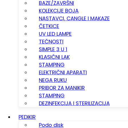
BAZE/ZAVRŠNI
KOLEKCIJE BOJA
NASTAVCI, CANGLE I MAKAZE
ČETKICE
UV LED LAMPE
TEČNOSTI
SIMPLE 3 U 1
KLASIČNI LAK
STAMPING
ELEKTRIČNI APARATI
NEGA RUKU
PRIBOR ZA MANIKIR
STAMPING
DEZINFEKCIJA I STERILIZACIJA
PEDIKIR
Podo disk