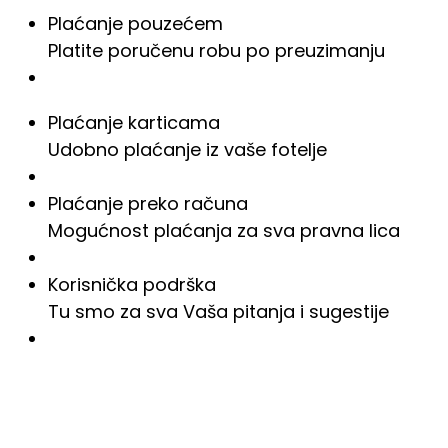
Plaćanje pouzećem
Platite poručenu robu po preuzimanju
Plaćanje karticama
Udobno plaćanje iz vaše fotelje
Plaćanje preko računa
Mogućnost plaćanja za sva pravna lica
Korisnička podrška
Tu smo za sva Vaša pitanja i sugestije