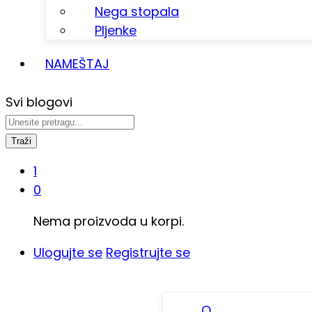
Nega stopala
Pljenke
NAMEŠTAJ
Svi blogovi
Traži
1
0
Nema proizvoda u korpi.
Ulogujte se
Registrujte se
O