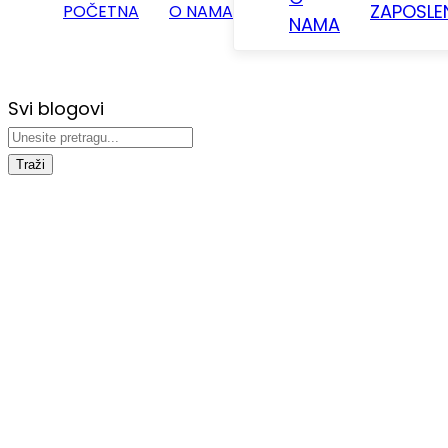
ZAPOSLE
POČETNA
O NAMA
NAMA
Svi blogovi
Traži