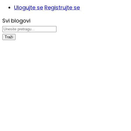
Ulogujte se
Registrujte se
Svi blogovi
Traži