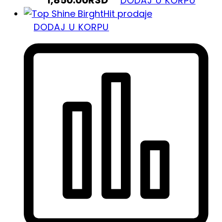
1,850.00
RSD
DODAJ U KORPU
Hit prodaje
DODAJ U KORPU